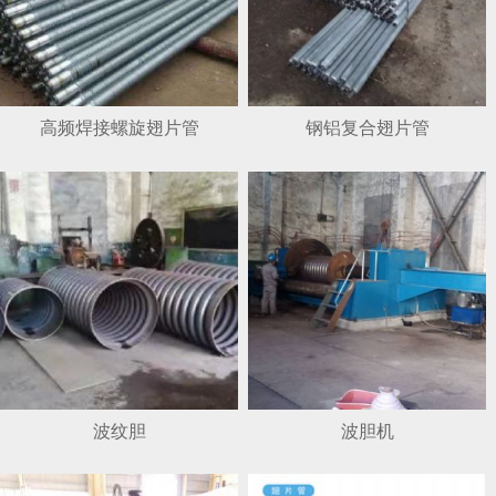
高频焊接螺旋翅片管
钢铝复合翅片管
1
2
3
波纹胆
波胆机