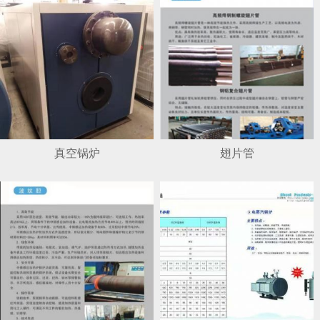
真空锅炉
翅片管