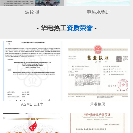
波纹胆
电热水锅炉
- 华电热工
资质荣誉
-
ASME U压力
营业执照