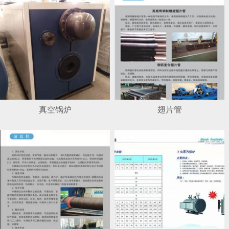
真空锅炉
翅片管