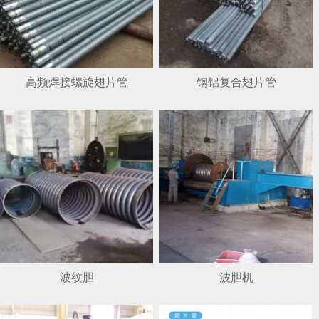
高频焊接螺旋翅片管
钢铝复合翅片管
1
2
3
波纹胆
波胆机