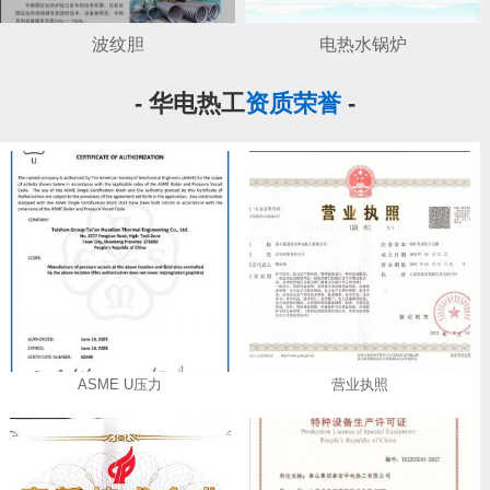
波纹胆
电热水锅炉
- 华电热工
资质荣誉
-
ASME U压力
营业执照